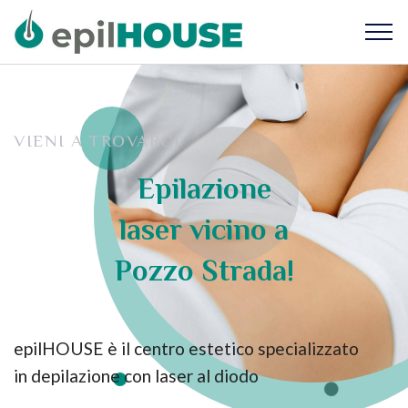
VIENI A TROVARCI
Epilazione
laser vicino a
Pozzo Strada!
epilHOUSE è il centro estetico specializzato
in depilazione con laser al diodo