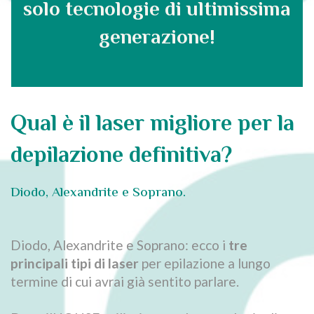
solo tecnologie di ultimissima
generazione!
Qual è il laser migliore per la
depilazione definitiva?
Diodo, Alexandrite e Soprano.
Diodo, Alexandrite e Soprano: ecco i
tre
principali tipi di laser
per epilazione a lungo
termine di cui avrai già sentito parlare.