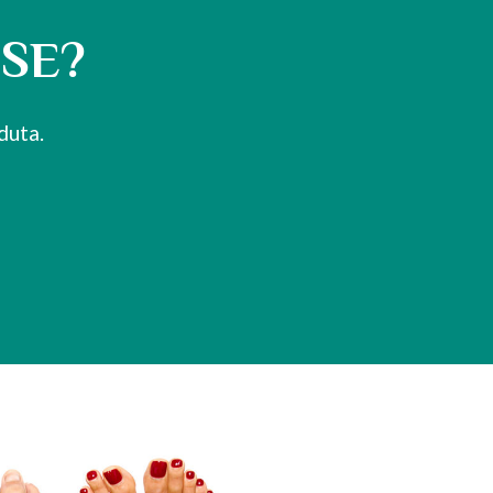
USE?
duta.