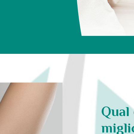
Qual 
migli