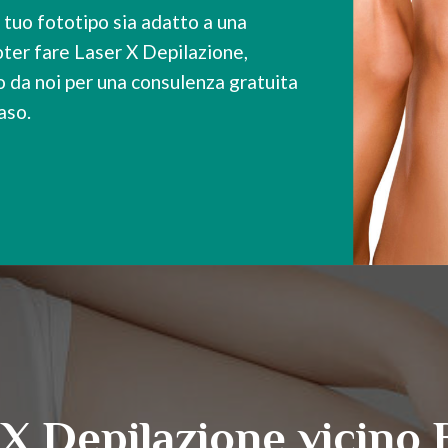
l tuo fototipo sia adatto a una
oter fare Laser X Depilazione,
o da noi per una consulenza gratuita
caso.
 X Depilazione vicino 