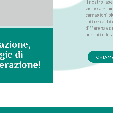
Il nostro las
vicino a Brui
carnagioni pi
tutti e restit
differenza de
per tutte le 
azione,
gie di
CHIAM
erazione!