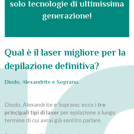
solo tecnologie di ultimissima
generazione!
Qual è il laser migliore per la
depilazione definitiva?
Diodo, Alexandrite e Soprano.
Diodo, Alexandrite e Soprano: ecco i
tre
principali tipi di laser
per epilazione a lungo
termine di cui avrai già sentito parlare.