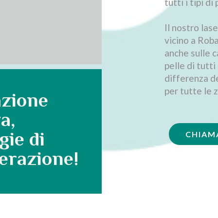
tutti i tipi di 
Il nostro las
vicino a Rob
anche sulle c
pelle di tutti
differenza de
per tutte le 
azione
a,
gie di
CHIAM
erazione!