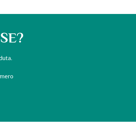
USE?
duta.
omero