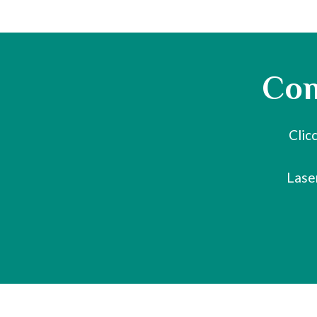
Com
Clic
Lase