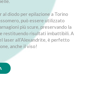
pelle.
er al diodo per epilazione a Torino
assomero, può essere utilizzato
arnagioni più scure, preservando la
 e restituendo risultati imbattibili. A
l laser all’Alexandrite, è perfetto
zone, anche il viso!
A