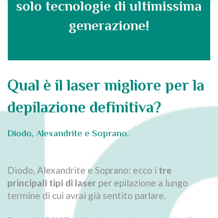
solo tecnologie di ultimissima
generazione!
Qual è il laser migliore per la
depilazione definitiva?
Diodo, Alexandrite e Soprano.
Diodo, Alexandrite e Soprano: ecco i
tre
principali tipi di laser
per epilazione a lungo
termine di cui avrai già sentito parlare.