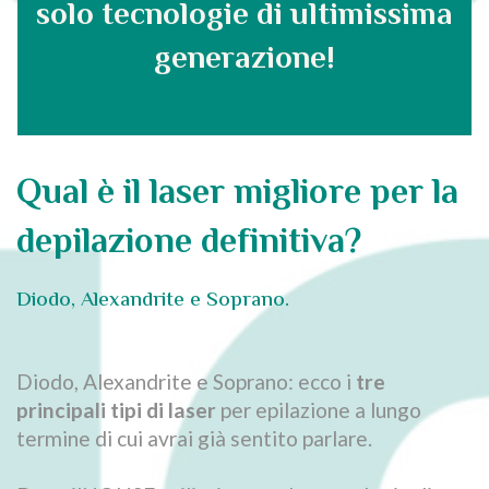
solo tecnologie di ultimissima
generazione!
Qual è il laser migliore per la
depilazione definitiva?
Diodo, Alexandrite e Soprano.
Diodo, Alexandrite e Soprano: ecco i
tre
principali tipi di laser
per epilazione a lungo
termine di cui avrai già sentito parlare.