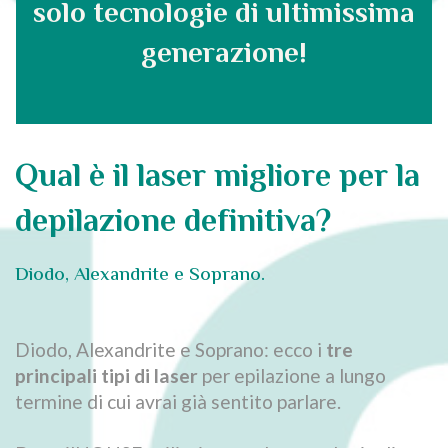
solo tecnologie di ultimissima
generazione!
Qual è il laser migliore per la
depilazione definitiva?
Diodo, Alexandrite e Soprano.
Diodo, Alexandrite e Soprano: ecco i
tre
principali tipi di laser
per epilazione a lungo
termine di cui avrai già sentito parlare.