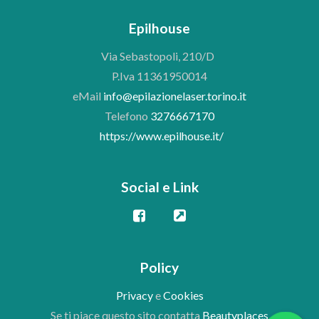
Epilhouse
Via Sebastopoli, 210/D
P.Iva 11361950014
eMail
info@epilazionelaser.torino.it
Telefono
3276667170
https://www.epilhouse.it/
Social e Link
Policy
Privacy
e
Cookies
Se ti piace questo sito contatta
Beautyplaces