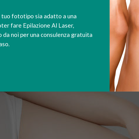
l tuo fototipo sia adatto a una
oter fare Epilazione Al Laser,
o da noi per una consulenza gratuita
caso.