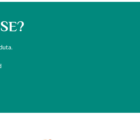
USE?
duta.
d