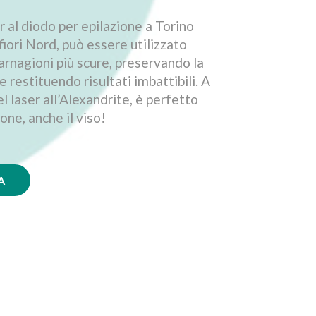
er al diodo per epilazione a Torino
fiori Nord, può essere utilizzato
arnagioni più scure, preservando la
 e restituendo risultati imbattibili. A
l laser all’Alexandrite, è perfetto
zone, anche il viso!
A