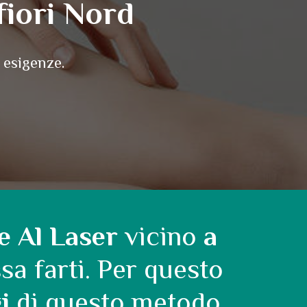
fiori Nord
 esigenze.
e Al Laser
vicino
a
sa farti. Per questo
i
di questo metodo