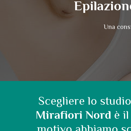
Epilazion
Una consu
Scegliere lo stud
Mirafiori Nord
è il
motivo abbiamo sce