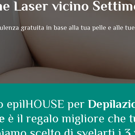
ne Laser vicino Settim
lenza gratuita in base alla tua pelle e alle tue
dio epilHOUSE per
Depilazi
e
è il regalo migliore che t
amo scelto di svelarti i
3