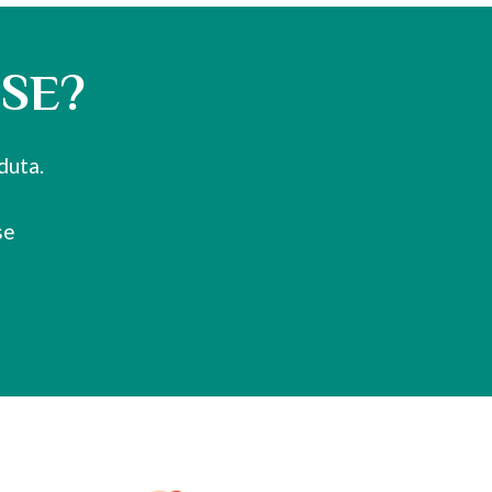
USE?
duta.
se