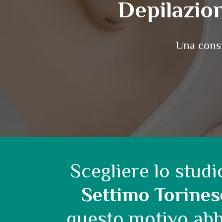
Depilazio
Una consu
Scegliere lo stu
Settimo Torines
questo motivo abbi