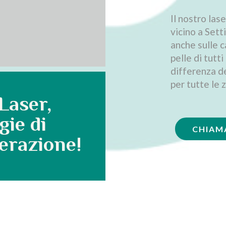
Il nostro las
vicino a Sett
anche sulle c
pelle di tutti
differenza de
per tutte le 
Laser,
gie di
CHIAM
erazione!