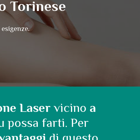
o Torinese
 esigenze.
one Laser
vicino
a
u possa farti. Per
 vantaggi
di questo