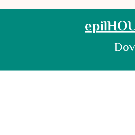
epilHOUS
Dov