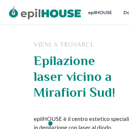
epilHOUSE
Do
VIENI A TROVARCI
Epilazione
laser vicino a
Mirafiori Sud!
epilHOUSE è il centro estetico special
in depilazione con laser al diodo