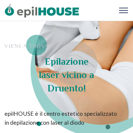
VIENI A TROVARCI
Epilazione
laser vicino a
Druento!
epilHOUSE è il centro estetico specializzato
in depilazione con laser al diodo